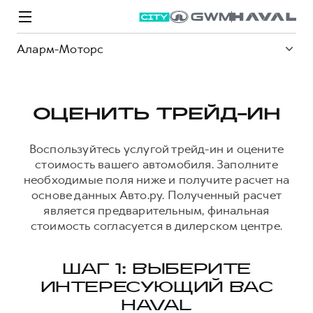
Аларм-Моторс
ОЦЕНИТЬ ТРЕЙД-ИН
Модели
Покупателям
Владельцам
Спецпредложения
О дилере
Воспользуйтесь услугой трейд-ин и оцените
стоимость вашего автомобиля. Заполните
необходимые поля ниже и получите расчет на
основе данных Авто.ру. Полученный расчет
ВЫБОР И ПОКУПКА
СЕРВИС
СПЕЦПРЕДЛОЖЕНИЯ
БРЕНД HAVAL
является предварительным, финальная
Автомобили в наличии
Все о сервисе
Покупателям
О бренде
стоимость согласуется в дилерском центре.
Конфигуратор HAVAL
Запись на сервис
Владельцам
Новости
M6
Аксессуары HAVAL
Моторное масло
О GWM
JOLION
ШАГ 1: ВЫБЕРИТЕ
от 2 049 000 ₽
от 2 049 000 ₽
ИНТЕРЕСУЮЩИЙ ВАС
Каталоги и прайс-листы
Стоимость ТО
HAVAL
Программа «HAVAL Защита+»
ИНФОРМАЦИЯ О ДИЛЕРЕ