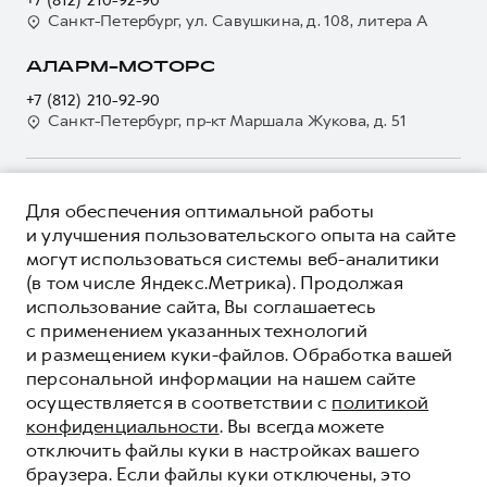
+7 (812) 210-92-90
GWM Безопасность
Для малого бизнеса
Санкт-Петербург, ул. Савушкина, д. 108, литера А
Контакты
Гарантия HAVAL
Корпоративным клиентам
АЛАРМ-МОТОРС
Мобильное приложение GWM
Крупным корпоративным клиентам
+7 (812) 210-92-90
Программа «HAVAL Защита+»
Система управления автопарком
Санкт-Петербург, пр-кт Маршала Жукова, д. 51
Руководства по эксплуатации
Сервис для корпоративных клиентов
Подписки
HAVAL Лизинг
О ПРОДУКТЕ
Автомобильные аксессуары
Для обеспечения оптимальной работы
Автомобильные аксессуары
КРЕДИТНЫЕ ПРОГРАММЫ
и улучшения пользовательского опыта на сайте
Коллекция CITY
Коллекция CITY
могут использоваться системы веб-аналитики
ЦЕНЫ И ВЫГОДЫ
Коллекция Базовая
(в том числе Яндекс.Метрика). Продолжая
Коллекция Базовая
ЮРИДИЧЕСКАЯ ИНФОРМАЦИЯ
использование сайта, Вы соглашаетесь
Коллекция Детская
Коллекция Детская
Вся представленная на сайте информация, касающаяся
с применением указанных технологий
автомобилей и сервисного обслуживания, носит
и размещением куки-файлов. Обработка вашей
информационный характер и не является публичной офертой.
****На некоторых автомобилях HAVAL может отсутствовать
персональной информации на нашем сайте
Показать все
Все цены, указанные на данном сайте, носят информационный
система / устройство вызова экстренных оперативных служб
осуществляется в соответствии с
политикой
характер и являются максимально рекомендуемыми
(блок ЭРА-ГЛОНАСС).
розничными ценами по расчетам дистрибьютора (ООО «Грейт
конфиденциальности
. Вы всегда можете
*5 лет поддержки включают 3 года гарантии и 2 года
Волл Мотор Рус»). Для получения подробной информации
дополнительной сервисной поддержки. Информация в данном
© 2026 ООО «Грейт Волл Мотор Рус»
отключить файлы куки в настройках вашего
просьба обращаться к ближайшему официальному дилеру ООО
разделе носит ознакомительный характер. При наличии
© 2026 ООО «Аларм-Моторс Юго-Запад»
браузера. Если файлы куки отключены, это
«Грейт Волл Мотор Рус» либо по телефону Горячей линии 8 (800)
расхождений в условиях, описанных в сервисной книжке