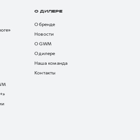
О ДИЛЕРЕ
О бренде
роге»
Новости
О GWM
О дилере
Наша команда
Контакты
GWM
+»
ии