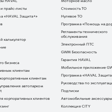
ры HAVAL
Моторное масло
 и прайс-листы
Стоимость ТО
ма «HAVAL Защита+»
Нулевое ТО
йв
Программа «Помощь на до
Регламенты технического
обслуживания
й калькулятор
Электронный ПТС
ние
GWM Безопасность
Гарантия HAVAL
го бизнеса
Мобильное приложение 
ивным клиентам
Программа «HAVAL Защита
корпоративным клиентам
Руководства по эксплуатац
управления автопарком
t
Подписки
ля корпоративных клиентов
Автомобильные аксессуары
изинг
Коллекция CITY