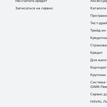
Рассчитать кредит
Аксессуа
Записаться на сервис
Каталоги
Програм
Тест-дра
Трейд-ин
Кредитны
Страхова
Кредит
Для мало
Корпорат
Крупным 
Система 
GWM Flee
Сервис д
HAVAL Л