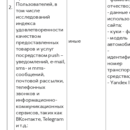
Пользователей, в
отчество;
2.
том числе
- данные 
исследований
использо
индекса
сайта;
удовлетворенности
- куки - 
качеством
- модель
иные
предоставленных
автомоби
товаров и услуг
-
посредством push –
идентиф
уведомлений, e-mail,
номер
sms- и mms-
транспор
сообщений,
средства;
почтовой рассылки,
- Yandex I
телефонных
звонков и
информационно-
коммуникационных
сервисов, таких как
ВКонтакте, Telegram
и т.д.: