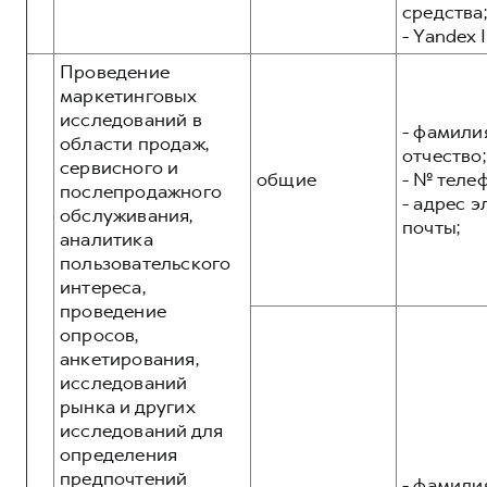
средства;
- Yandex I
Проведение
маркетинговых
исследований в
- фамилия
области продаж,
отчество;
сервисного и
общие
- № теле
послепродажного
- адрес 
обслуживания,
почты;
аналитика
пользовательского
интереса,
проведение
опросов,
анкетирования,
исследований
рынка и других
исследований для
определения
предпочтений
- фамилия