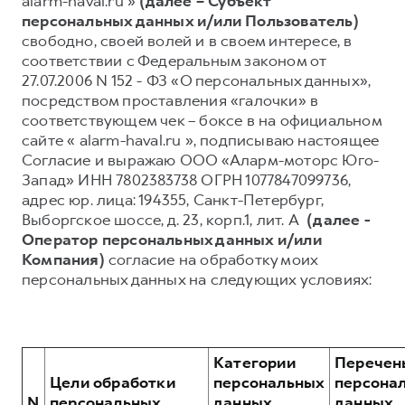
alarm-haval.ru »
(далее – Субъект
персональных данных и/или Пользователь)
Тест-драйв
СЕРВИСНОЕ ОБСЛУЖИВАНИЕ
О дилере
свободно, своей волей и в своем интересе, в
Трейд-ин
Нулевое ТО
Наша команда
соответствии с Федеральным законом от
27.07.2006 N 152 - ФЗ «О персональных данных»,
DARGO
DARGO X
Программа «Помощь на дороге»
Контакты
от 3 199 000 ₽
от 3 499 000 ₽
посредством проставления «галочки» в
КРЕДИТ И СТРАХОВАНИЕ
Регламенты технического обслуживания
соответствующем чек – боксе в на официальном
сайте « alarm-haval.ru », подписываю настоящее
Кредитный калькулятор
Электронный ПТС
Согласие и выражаю ООО «Аларм-моторс Юго-
Страхование
Запад» ИНН 7802383738 ОГРН 1077847099736,
адрес юр. лица: 194355, Санкт-Петербург,
Кредит
ПОДДЕРЖКА
Выборгское шоссе, д. 23, корп.1, лит. А
(далее -
F7
F7X
GWM Безопасность
от 2 899 000 ₽
от 3 599 000 ₽
Оператор персональных данных и/или
Компания)
согласие на обработку моих
КОРПОРАТИВНЫМ КЛИЕНТАМ
Гарантия HAVAL
персональных данных на следующих условиях:
Для малого бизнеса
Мобильное приложение GWM
Корпоративным клиентам
Программа «HAVAL Защита+»
Крупным корпоративным клиентам
Руководства по эксплуатации
Категории
Перечен
POER
от 3 449 000 ₽
Система управления автопарком
Подписки
Цели обработки
персональных
персона
N
персональных
данных,
данных,