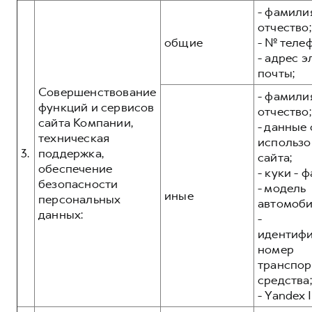
- фамилия
отчество;
общие
- № теле
- адрес 
почты;
Совершенствование
- фамилия
функций и сервисов
отчество;
сайта Компании,
- данные 
техническая
использо
3.
поддержка,
сайта;
обеспечение
- куки - 
безопасности
- модель
иные
персональных
автомоби
данных:
-
идентиф
номер
транспор
средства;
- Yandex I