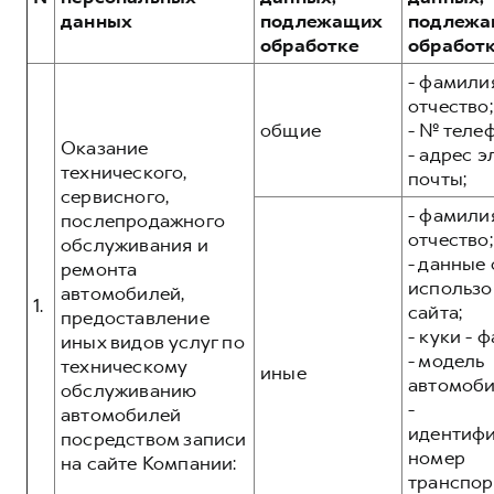
Сервис для корпоративных клиентов
данных
подлежащих
подлежа
HAVAL Лизинг
АКСЕССУАРЫ HAVAL
обработке
обработ
Автомобильные аксессуары
- фамилия
отчество;
АКСЕССУАРЫ HAVAL
Коллекция CITY
общие
- № теле
Автомобильные аксессуары
Коллекция Базовая
Оказание
- адрес 
технического,
почты;
Коллекция CITY
Коллекция Детская
сервисного,
- фамилия
Коллекция Базовая
послепродажного
отчество;
обслуживания и
Коллекция Детская
- данные 
ремонта
использо
автомобилей,
1.
сайта;
предоставление
- куки - 
иных видов услуг по
- модель
техническому
иные
автомоби
обслуживанию
-
автомобилей
идентиф
посредством записи
номер
на сайте Компании:
транспор