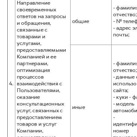
Направление
- фамилия
своевременных
отчество;
ответов на запросы
общие
- № теле
и обращения,
- адрес 
связанные с
почты;
товарами и
услугами,
предоставляемыми
Компанией и ее
партнерами,
- фамилия
оптимизация
отчество;
процессов
- данные 
4.
взаимодействия с
использо
Пользователями,
сайта;
оказание
- куки - 
консультационных
- модель
иные
услуг, связанных с
автомоби
предоставлением
-
товаров и услуг
идентиф
Компании,
номер