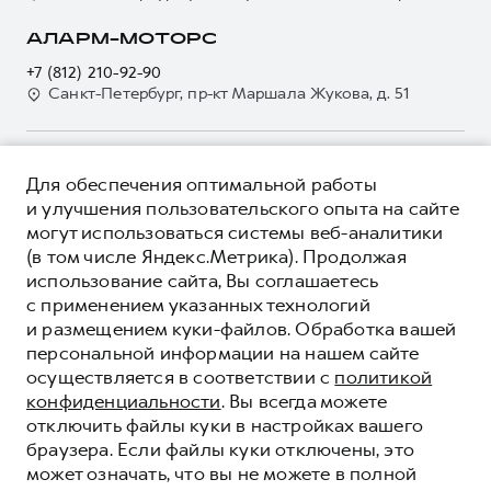
Контакты
Гарантия HAVAL
Корпоративным клиентам
АЛАРМ-МОТОРС
Мобильное приложение GWM
Крупным корпоративным клиентам
+7 (812) 210-92-90
Программа «HAVAL Защита+»
Система управления автопарком
Санкт-Петербург, пр-кт Маршала Жукова, д. 51
Руководства по эксплуатации
Сервис для корпоративных клиентов
Подписки
HAVAL Лизинг
О ПРОДУКТЕ
Автомобильные аксессуары
Для обеспечения оптимальной работы
Автомобильные аксессуары
КРЕДИТНЫЕ ПРОГРАММЫ
и улучшения пользовательского опыта на сайте
Коллекция CITY
Коллекция CITY
могут использоваться системы веб-аналитики
ЦЕНЫ И ВЫГОДЫ
Коллекция Базовая
(в том числе Яндекс.Метрика). Продолжая
Коллекция Базовая
ЮРИДИЧЕСКАЯ ИНФОРМАЦИЯ
использование сайта, Вы соглашаетесь
Коллекция Детская
Коллекция Детская
Вся представленная на сайте информация, касающаяся
с применением указанных технологий
автомобилей и сервисного обслуживания, носит
и размещением куки-файлов. Обработка вашей
информационный характер и не является публичной офертой.
****На некоторых автомобилях HAVAL может отсутствовать
персональной информации на нашем сайте
Показать все
Все цены, указанные на данном сайте, носят информационный
система / устройство вызова экстренных оперативных служб
осуществляется в соответствии с
политикой
характер и являются максимально рекомендуемыми
(блок ЭРА-ГЛОНАСС).
розничными ценами по расчетам дистрибьютора (ООО «Грейт
конфиденциальности
. Вы всегда можете
*5 лет поддержки включают 3 года гарантии и 2 года
Волл Мотор Рус»). Для получения подробной информации
дополнительной сервисной поддержки. Информация в данном
© 2026 ООО «Грейт Волл Мотор Рус»
отключить файлы куки в настройках вашего
просьба обращаться к ближайшему официальному дилеру ООО
разделе носит ознакомительный характер. При наличии
© 2026 ООО «Аларм-Моторс Юго-Запад»
браузера. Если файлы куки отключены, это
«Грейт Волл Мотор Рус» либо по телефону Горячей линии 8 (800)
расхождений в условиях, описанных в сервисной книжке
может означать, что вы не можете в полной
Политика конфиденциальности
511-59-86, либо на сайте. Опубликованная на данном сайте
владельца автомобиля и на данной странице, приоритет