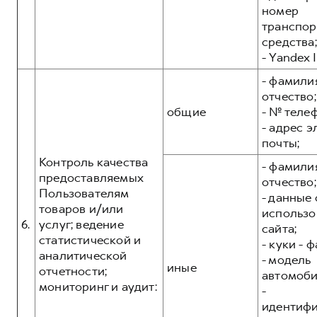
номер
транспор
средства;
- Yandex I
- фамилия
отчество;
общие
- № теле
- адрес 
почты;
Контроль качества
- фамилия
предоставляемых
отчество;
Пользователям
- данные 
товаров и/или
использо
6.
услуг; ведение
сайта;
статистической и
- куки - 
аналитической
- модель
иные
отчетности;
автомоби
мониторинг и аудит:
-
идентиф