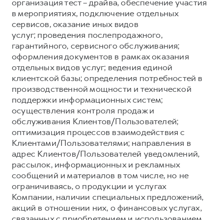
Сервис для корпоративных клиентов
организация тест – драйва, обеспечение участия
в мероприятиях, подключение отдельных
HAVAL Лизинг
АКСЕССУАРЫ HAVAL
сервисов, оказание иных видов
Автомобильные аксессуары
услуг; проведения послепродажного,
гарантийного, сервисного обслуживания;
АКСЕССУАРЫ HAVAL
Коллекция CITY
оформления документов в рамках оказания
Автомобильные аксессуары
Коллекция Базовая
отдельных видов услуг; ведения единой
клиентской базы; определения потребностей в
Коллекция CITY
Коллекция Детская
производственной мощности и технической
Коллекция Базовая
поддержки информационных систем;
осуществления контроля продаж и
Коллекция Детская
обслуживания Клиентов/Пользователей;
оптимизация процессов взаимодействия с
Клиентами/Пользователями; направления в
адрес Клиентов/Пользователей уведомлений,
рассылок, информационных и рекламных
сообщений и материалов в том числе, но не
ограничиваясь, о продукции и услугах
Компании, наличии специальных предложений,
акций в отношении них, о финансовых услугах,
связанных с приобретением и использованием