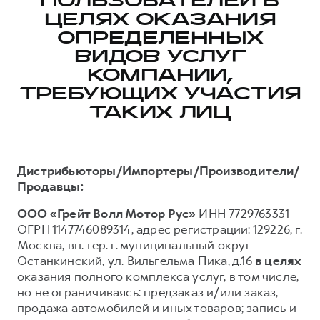
ПОЛЬЗОВАТЕЛЕЙ В
ЦЕЛЯХ ОКАЗАНИЯ
Тест-драйв
СЕРВИСНОЕ ОБСЛУЖИВАНИЕ
О дилере
ОПРЕДЕЛЕННЫХ
Трейд-ин
Нулевое ТО
Наша команда
ВИДОВ УСЛУГ
DARGO
DARGO X
Программа «Помощь на дороге»
Контакты
от 3 199 000 ₽
КОМПАНИИ,
от 3 499 000 ₽
КРЕДИТ И СТРАХОВАНИЕ
Регламенты технического обслуживания
ТРЕБУЮЩИХ УЧАСТИЯ
ТАКИХ ЛИЦ
Кредитный калькулятор
Электронный ПТС
Страхование
Кредит
ПОДДЕРЖКА
Дистрибьюторы/Импортеры/Производители/
F7
F7X
GWM Безопасность
Продавцы:
от 2 899 000 ₽
от 3 599 000 ₽
КОРПОРАТИВНЫМ КЛИЕНТАМ
Гарантия HAVAL
ООО «Грейт Волл Мотор Рус»
ИНН 7729763331
ОГРН 1147746089314, адрес регистрации: 129226, г.
Для малого бизнеса
Мобильное приложение GWM
Москва, вн. тер. г. муниципальный округ
Корпоративным клиентам
Программа «HAVAL Защита+»
Останкинский, ул. Вильгельма Пика, д.16
в целях
Крупным корпоративным клиентам
Руководства по эксплуатации
оказания полного комплекса услуг, в том числе,
POER
но не ограничиваясь: предзаказ и/или заказ,
от 3 449 000 ₽
Система управления автопарком GWM Fleet
Подписки
продажа автомобилей и иных товаров; запись и