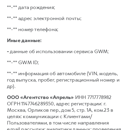
**-** дата рождения;
**-** адрес электронной почты;
**-** номер телефона;
Иные данные:
-
данные об использовании сервиса GWM;
**-** GWM ID;
**-** информация об автомобиле (VIN, модель,
год выпуска, пробег, регистрационный номер и
др).
ООО «Агентство «Апрель»
ИНН 7717778982
ОГРН 1147746289350, адрес регистрации: г.
Москва, Орликов пер., дом 5, стр. 1А, ком.23 в
целях: коммуникации с Клиентами/
Пользователями, в том числе направления
e.mail рассылки; аналитики данных; проведения