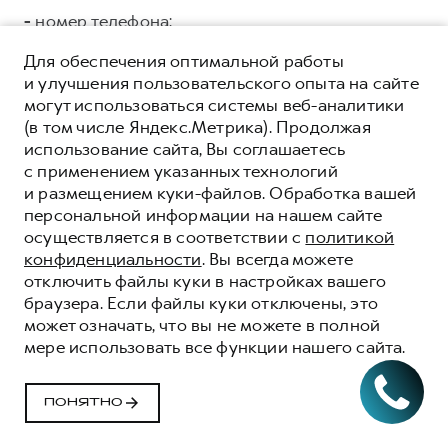
-
номер телефона;
ООО «СЛАВА ГРУПП»
ИНН 7704875192 ОГРН
Для обеспечения оптимальной работы
5147746150041, адрес регистрации: г. Москва, ул.
и улучшения пользовательского опыта на сайте
Тверская, дом 16, стр.3, помещ. 3 в целях:
могут использоваться системы веб-аналитики
коммуникации с Клиентами/Пользователями, в
(в том числе Яндекс.Метрика). Продолжая
том числе: направления e.mail рассылки;
использование сайта, Вы соглашаетесь
проведения маркетинговых кампаний и
с применением указанных технологий
исследований; поддержки процесса продаж,
и размещением куки-файлов. Обработка вашей
аналитики данных.
Категории и перечень
персональной информации на нашем сайте
персональных данных, подлежащих
осуществляется в соответствии с
политикой
предоставлению:
конфиденциальности
. Вы всегда можете
отключить файлы куки в настройках вашего
Общие:
браузера. Если файлы куки отключены, это
может означать, что вы не можете в полной
-
фамилия, имя, отчество;
мере использовать все функции нашего сайта.
-
дата рождения;
ПОНЯТНО
-
адрес электронной почты;
-
номер телефона;