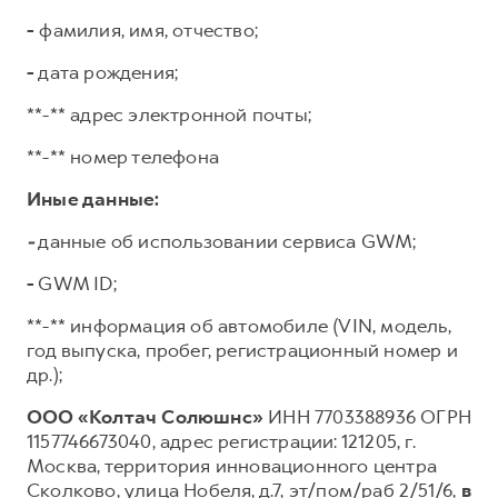
-
фамилия, имя, отчество;
-
дата рождения;
**-** адрес электронной почты;
**-** номер телефона
Иные данные:
-
данные об использовании сервиса GWM;
-
GWM ID;
**-** информация об автомобиле (VIN, модель,
год выпуска, пробег, регистрационный номер и
др.);
ООО «Колтач Солюшнс»
ИНН 7703388936 ОГРН
1157746673040, адрес регистрации: 121205, г.
Москва, территория инновационного центра
Сколково, улица Нобеля, д.7, эт/пом/раб 2/51/6,
в