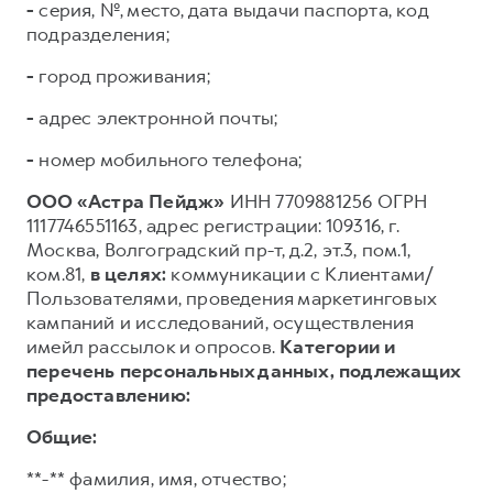
-
серия, №, место, дата выдачи паспорта, код
подразделения;
-
город проживания;
-
адрес электронной почты;
-
номер мобильного телефона;
ООО «Астра Пейдж»
ИНН 7709881256 ОГРН
1117746551163, адрес регистрации: 109316, г.
Москва, Волгоградский пр-т, д.2, эт.3, пом.1,
ком.81,
в целях:
коммуникации с Клиентами/
Пользователями, проведения маркетинговых
кампаний и исследований, осуществления
имейл рассылок и опросов.
Категории и
перечень персональных данных, подлежащих
предоставлению:
Общие:
**-** фамилия, имя, отчество;