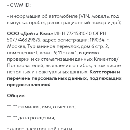
-
GWM ID;
-
информация об автомобиле (VIN, модель, год
выпуска, пробег, регистрационный номер и др.);
ООО «Дейта Кью»
ИНН 7721581040 ОГРН
5077746329876, адрес регистрации: 119034, г.
Москва, Турчанинов переулок, дом 6 стр. 2,
помещение I, комн. 9, 11 этаж 1,
в целях:
проверки и систематизации данных Клиентов/
Пользователей, выявления ошибок, в том числе
неполных и неактуальных данных.
Категории и
перечень персональных данных, подлежащих
предоставлению:
Общие:
**-** фамилия, имя, отчество;
**-** дата рождения;
-
адрес электронной почты;