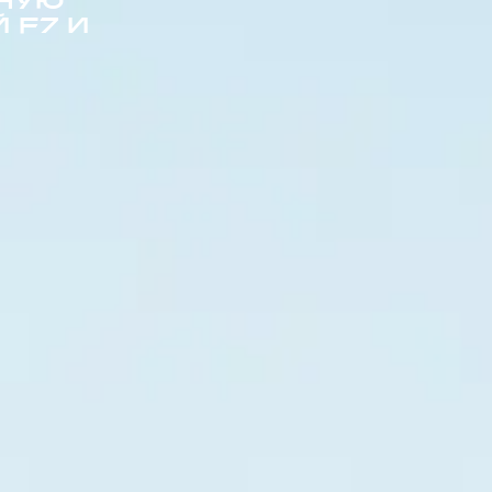
НУЮ
 F7 И