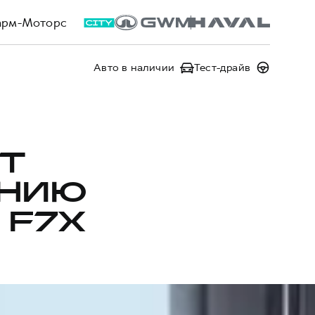
арм-Моторс
Авто в наличии
Тест-драйв
Т
АНИЮ
 F7X