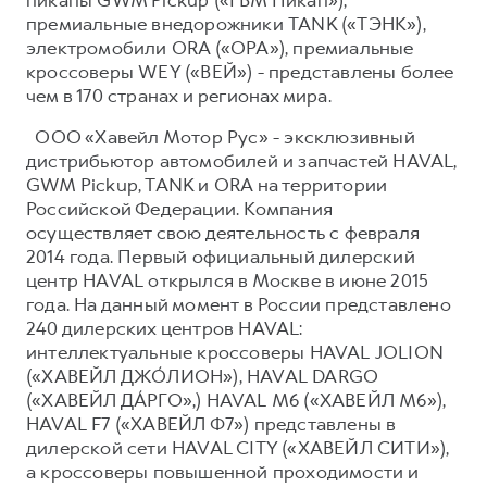
премиальные внедорожники TANK («ТЭНК»),
электромобили ORA («ОРА»), премиальные
кроссоверы WEY («ВЕЙ») - представлены более
чем в 170 странах и регионах мира.
ООО «Хавейл Мотор Рус» - эксклюзивный
дистрибьютор автомобилей и запчастей HAVAL,
GWM Pickup, TANK и ORA на территории
Российской Федерации. Компания
осуществляет свою деятельность с февраля
2014 года. Первый официальный дилерский
центр HAVAL открылся в Москве в июне 2015
года. На данный момент в России представлено
240 дилерских центров HAVAL:
интеллектуальные кроссоверы HAVAL JOLION
(«ХАВЕЙЛ ДЖО́ЛИОН»), HAVAL DARGO
(«ХАВЕЙЛ ДА́РГО»,) HAVAL М6 («ХАВЕЙЛ M6»),
HAVAL F7 («ХАВЕЙЛ Ф7») представлены в
дилерской сети HAVAL CITY («ХАВЕЙЛ СИТИ»),
а кроссоверы повышенной проходимости и