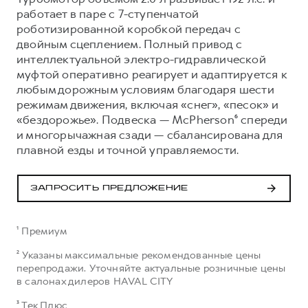
работает в паре с 7-ступенчатой
роботизированной коробкой передач с
двойным сцеплением. Полный привод с
интеллектуальной электро-гидравлической
муфтой оперативно реагирует и адаптируется к
любым дорожным условиям благодаря шести
режимам движения, включая «снег», «песок» и
«бездорожье». Подвеска — McPherson⁶ спереди
и многорычажная сзади — сбалансирована для
плавной езды и точной управляемости.
ЗАПРОСИТЬ ПРЕДЛОЖЕНИЕ
¹ Премиум
² Указаны максимальные рекомендованные цены
перепродажи. Уточняйте актуальные розничные цены
в салонах дилеров HAVAL CITY
³ Тек Плюс