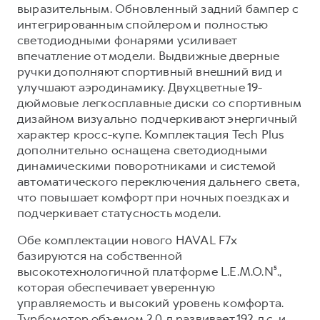
Сервис для корпоративных клиентов
выразительным. Обновленный задний бампер с
интегрированным спойлером и полностью
HAVAL Лизинг
АКСЕССУАРЫ HAVAL
светодиодными фонарями усиливает
Автомобильные аксессуары
впечатление от модели. Выдвижные дверные
ручки дополняют спортивный внешний вид и
АКСЕССУАРЫ HAVAL
Коллекция CITY
улучшают аэродинамику. Двухцветные 19-
Автомобильные аксессуары
Коллекция Базовая
дюймовые легкосплавные диски со спортивным
Коллекция CITY
Коллекция Детская
дизайном визуально подчеркивают энергичный
характер кросс-купе. Комплектация Tech Plus
Коллекция Базовая
дополнительно оснащена светодиодными
Коллекция Детская
динамическими поворотниками и системой
автоматического переключения дальнего света,
что повышает комфорт при ночных поездках и
подчеркивает статусность модели.
Обе комплектации нового HAVAL F7x
базируются на собственной
высокотехнологичной платформе L.E.M.O.N⁵.,
которая обеспечивает уверенную
управляемость и высокий уровень комфорта.
Турбомотор объемом 2.0 л развивает 192 л.с. и