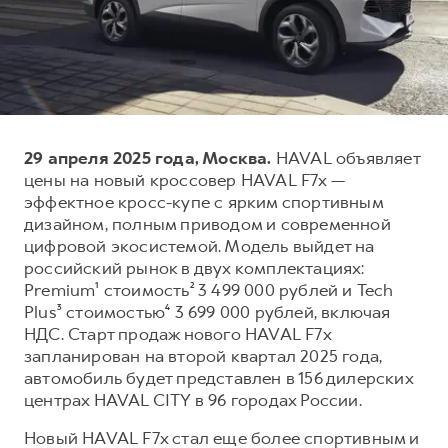
Тест-драйв
СЕРВИСНОЕ ОБСЛУЖИВАНИЕ
О дилере
Трейд-ин
Нулевое ТО
Наша команда
DARGO
DARGO X
Программа «Помощь на дороге»
Контакты
от 3 199 000 ₽
от 3 499 000 ₽
КРЕДИТ И СТРАХОВАНИЕ
Регламенты технического обслуживания
29 апреля 2025 года, Москва.
HAVAL объявляет
Кредитный калькулятор
Электронный ПТС
цены на новый кроссовер HAVAL F7x —
Страхование
эффектное кросс-купе с ярким спортивным
дизайном, полным приводом и современной
Кредит
ПОДДЕРЖКА
цифровой экосистемой. Модель выйдет на
F7
F7X
GWM Безопасность
от 2 899 000 ₽
от 3 599 000 ₽
российский рынок в двух комплектациях:
Premium¹ стоимость² 3 499 000 рублей и Tech
КОРПОРАТИВНЫМ КЛИЕНТАМ
Гарантия HAVAL
Plus³ стоимостью⁴ 3 699 000 рублей, включая
Для малого бизнеса
Мобильное приложение GWM
НДС. Старт продаж нового HAVAL F7x
Корпоративным клиентам
Программа «HAVAL Защита+»
запланирован на второй квартал 2025 года,
автомобиль будет представлен в 156 дилерских
Крупным корпоративным клиентам
Руководства по эксплуатации
центрах HAVAL CITY в 96 городах России.
POER
от 3 449 000 ₽
Система управления автопарком GWM Fleet
Подписки
Новый HAVAL F7x стал еще более спортивным и