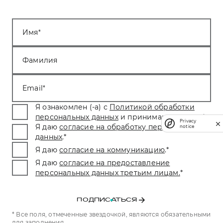
Имя
Фамилия
Email
Я ознакомлен (-а) с
Политикой обработки
персональных данных
и принимаю условия.
*
Privacy
Я даю
согласие на обработку персональных
notice
данных
.
*
Я даю
согласие на коммуникацию
.
*
Я даю
согласие на предоставление
персональных данных третьим лицам.
*
ПОДПИСАТЬСЯ
* Все поля, отмеченные звездочкой, являются обязательными
для заполнения.