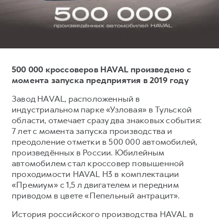
Тест-драйв
СЕРВИСНОЕ ОБСЛУЖИВАНИЕ
О дилере
Трейд-ин
Нулевое ТО
Наша команда
DARGO
DARGO X
Программа «Помощь на дороге»
Контакты
от 3 199 000 ₽
от 3 499 000 ₽
КРЕДИТ И СТРАХОВАНИЕ
Регламенты технического обслуживания
500 000 кроссоверов HAVAL произведено с
Кредитный калькулятор
Электронный ПТС
момента запуска предприятия в 2019 году
Страхование
Завод HAVAL, расположенный в
индустриальном парке «Узловая» в Тульской
Кредит
ПОДДЕРЖКА
области, отмечает сразу два знаковых события:
F7
F7X
GWM Безопасность
от 2 899 000 ₽
от 3 599 000 ₽
7 лет с момента запуска производства и
преодоление отметки в 500 000 автомобилей,
КОРПОРАТИВНЫМ КЛИЕНТАМ
Гарантия HAVAL
произведённых в России. Юбилейным
Для малого бизнеса
Мобильное приложение GWM
автомобилем стал кроссовер повышенной
Корпоративным клиентам
Программа «HAVAL Защита+»
проходимости HAVAL H3 в комплектации
«Премиум» с 1,5 л двигателем и передним
Крупным корпоративным клиентам
Руководства по эксплуатации
приводом в цвете «Пепельный антрацит».
POER
от 3 449 000 ₽
Система управления автопарком
Подписки
История российского производства HAVAL в