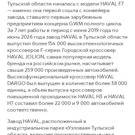
Сервис для корпоративных клиентов
Тульской области началась с модели HAVAL F7
— именно она первой сошла с конвейера
HAVAL Лизинг
АКСЕССУАРЫ HAVAL
завода, ставшего первым зарубежным
Автомобильные аксессуары
предприятием концерна GWM полного цикла.
За 7 лет работы в период с июня 2019 года по
АКСЕССУАРЫ HAVAL
Коллекция CITY
июнь 2026 года завод HAVAL в Тульской области
Автомобильные аксессуары
Коллекция Базовая
выпустил более 154 000 высокотехнологичных
Коллекция CITY
Коллекция Детская
кроссоверов F-серии. Городской кроссовер
HAVAL JOLION, самая популярная модель
Коллекция Базовая
бренда на российском рынке, насчитывает
Коллекция Детская
свыше 259 000 произведенных автомобилей.
Высокофункциональный кроссовер HAVAL
DARGO был выпущен в количестве более 38 000
единиц, а объем выпуска кроссоверов
повышенной проходимости HAVAL H3 и HAVAL
H7 составил более 22 000 и 9 000 автомобилей
соответственно.
Завод HAVAL, расположенный в
индустриальном парке «Узловая» Тульской
области, включает производственные цеха