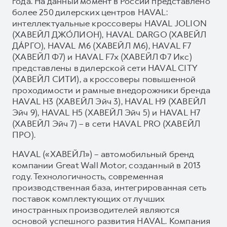
года. На данный момент в России представлено
более 250 дилерских центров HAVAL:
интеллектуальные кроссоверы HAVAL JOLION
(ХАВЕЙЛ ДЖО́ЛИОН), HAVAL DARGO (ХАВЕЙЛ
ДА́РГО), HAVAL М6 (ХАВЕЙЛ M6), HAVAL F7
(ХАВЕЙЛ Ф7) и HAVAL F7x (ХАВЕЙЛ Ф7 Икс)
представлены в дилерской сети HAVAL CITY
(ХАВЕЙЛ СИТИ), а кроссоверы повышенной
проходимости и рамные внедорожники бренда
HAVAL H3 (ХАВЕЙЛ Эйч 3), HAVAL H9 (ХАВЕЙЛ
Эйч 9), HAVAL H5 (ХАВЕЙЛ Эйч 5) и HAVAL H7
(ХАВЕЙЛ Эйч 7) – в сети HAVAL PRO (ХАВЕЙЛ
ПРО).
HAVAL («ХАВЕЙЛ») – автомобильный бренд
компании Great Wall Motor, созданный в 2013
году. Технологичность, современная
производственная база, интегрированная сеть
поставок комплектующих от лучших
иностранных производителей являются
основой успешного развития HAVAL. Компания