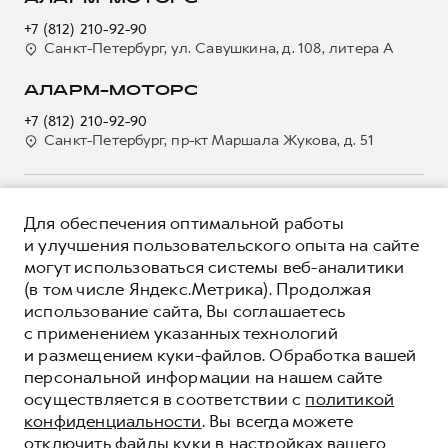
Электронный ПТС
Кредит
Наша команда
+7 (812) 210-92-90
GWM Безопасность
Для малого бизнеса
Санкт-Петербург, ул. Савушкина, д. 108, литера А
Контакты
Гарантия HAVAL
Корпоративным клиентам
АЛАРМ-МОТОРС
Мобильное приложение GWM
Крупным корпоративным клиентам
+7 (812) 210-92-90
Программа «HAVAL Защита+»
Система управления автопарком
Санкт-Петербург, пр-кт Маршала Жукова, д. 51
Руководства по эксплуатации
Сервис для корпоративных клиентов
Подписки
HAVAL Лизинг
О ПРОДУКТЕ
Для обеспечения оптимальной работы
Автомобильные аксессуары
Автомобильные аксессуары
КРЕДИТНЫЕ ПРОГРАММЫ
и улучшения пользовательского опыта на сайте
Коллекция CITY
Коллекция CITY
могут использоваться системы веб-аналитики
ЦЕНЫ И ВЫГОДЫ
Коллекция Базовая
(в том числе Яндекс.Метрика). Продолжая
Коллекция Базовая
ЮРИДИЧЕСКАЯ ИНФОРМАЦИЯ
использование сайта, Вы соглашаетесь
Коллекция Детская
Коллекция Детская
Вся представленная на сайте информация, касающаяся
с применением указанных технологий
автомобилей и сервисного обслуживания, носит
и размещением куки-файлов. Обработка вашей
информационный характер и не является публичной офертой.
****На некоторых автомобилях HAVAL может отсутствовать
персональной информации на нашем сайте
Показать все
Все цены, указанные на данном сайте, носят информационный
система / устройство вызова экстренных оперативных служб
осуществляется в соответствии с
политикой
характер и являются максимально рекомендуемыми
(блок ЭРА-ГЛОНАСС).
розничными ценами по расчетам дистрибьютора (ООО «Грейт
конфиденциальности
. Вы всегда можете
*5 лет поддержки включают 3 года гарантии и 2 года
Волл Мотор Рус»). Для получения подробной информации
дополнительной сервисной поддержки. Информация в данном
© 2026 ООО «Грейт Волл Мотор Рус»
отключить файлы куки в настройках вашего