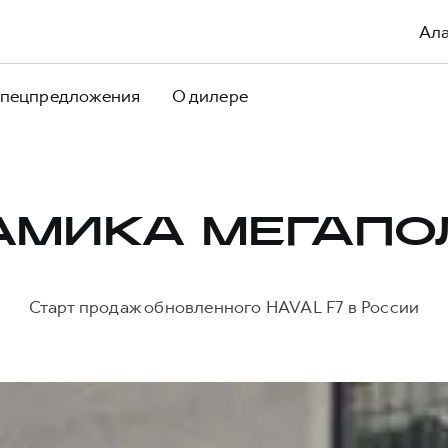
Ал
пецпредложения
О дилере
АМИКА МЕГАПО
Старт продаж обновленного HAVAL F7 в России